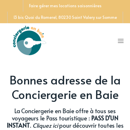
Faire gérer mes locations saisonnières
13 bis Quai du Romerel, 80230 Saint Valery sur Somme
Bonnes adresse de la
Conciergerie en Baie
La Conciergerie en Baie offre à tous ses
voyageurs le
Pass touristique :
PASS D’UN
INSTANT
.
Cliquez ici
pour découvrir toutes les