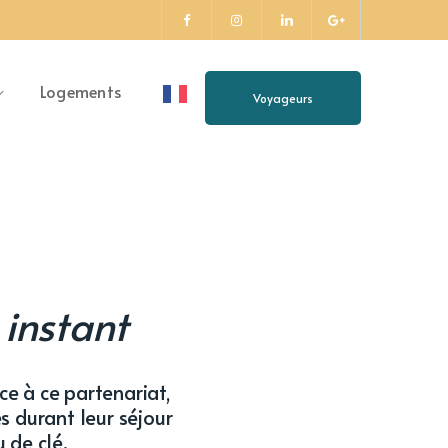
LinkedIn
Facebook
Instagram
google-
Profile
Profile
Profile
plus
Logements
Voyageurs
Profile
 instant
ce à ce partenariat,
s durant leur séjour
 de clé.