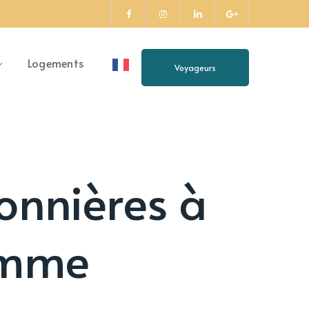
LinkedIn
Facebook
Instagram
google-
Profile
Profile
Profile
plus
Logements
Voyageurs
Profile
sonnières à
Somme