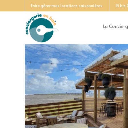
Faire gérer mes locations saisonnières
13 bis
La Concierg