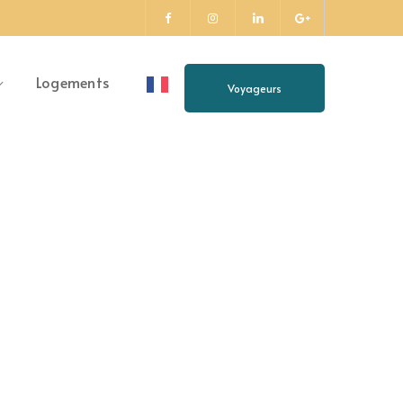
LinkedIn
Facebook
Instagram
google-
Profile
Profile
Profile
plus
Logements
Voyageurs
Profile