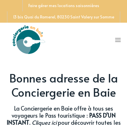
Faire gérer mes locations saisonnières
13 bis Quai du Romerel, 80230 Saint Valery sur Somme
Bonnes adresse de la
Conciergerie en Baie
La Conciergerie en Baie offre à tous ses
voyageurs le
Pass touristique :
PASS D’UN
INSTANT
.
Cliquez ici
pour découvrir toutes les